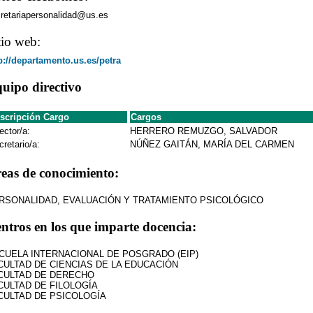
retariapersonalidad@us.es
tio web:
p://departamento.us.es/petra
uipo directivo
scripción Cargo
Cargos
ector/a:
HERRERO REMUZGO, SALVADOR
cretario/a:
NÚÑEZ GAITÁN, MARÍA DEL CARMEN
eas de conocimiento:
RSONALIDAD, EVALUACIÓN Y TRATAMIENTO PSICOLÓGICO
ntros en los que imparte docencia:
CUELA INTERNACIONAL DE POSGRADO (EIP)
CULTAD DE CIENCIAS DE LA EDUCACIÓN
CULTAD DE DERECHO
CULTAD DE FILOLOGÍA
CULTAD DE PSICOLOGÍA