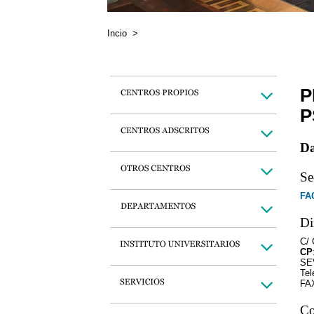
Incio
>
P
P
Da
Se
FA
Di
C/
CP
SE
Tel
FAX
Co