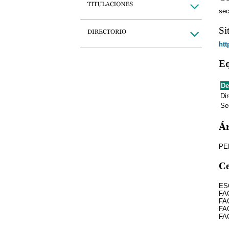
sec
Si
htt
Eq
De
Dir
Se
Ár
PE
Ce
ES
FA
FA
FA
FA