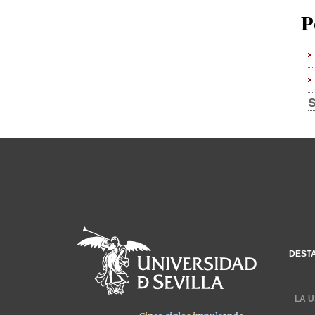
P
DEST
LA U