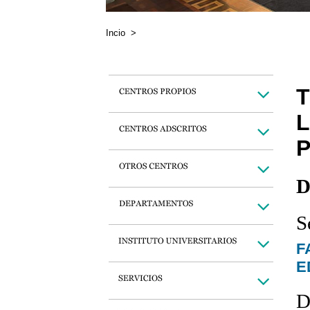
Incio
>
T
L
D
S
F
E
D