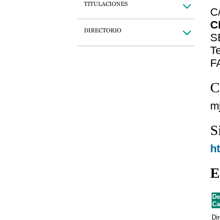
C/
C
S
Te
F
C
m
S
h
E
De
Ca
Dir