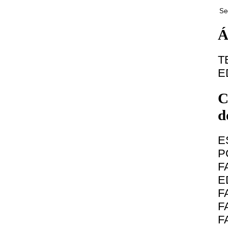
Se
Á
T
E
C
d
E
P
F
E
F
F
F